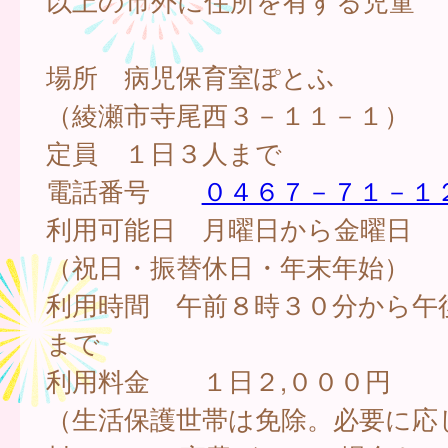
以上の市外に住所を有する児童
場所 病児保育室ぽとふ
（綾瀬市寺尾西３－１１－１）
定員 １日３人まで
電話番号
０４６７－７１－１
利用可能日 月曜日から金曜日
（祝日・振替休日・年末年始）
利用時間 午前８時３０分から午
まで
利用料金 １日２,０００円
（生活保護世帯は免除。必要に応