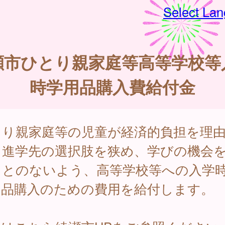
Select La
瀬市ひとり親家庭等高等学校等
時学用品購入費給付金
とり親家庭等の児童が経済的負担を理
て進学先の選択肢を狭め、学びの機会
ことのないよう、高等学校等への入学
用品購入のための費用を給付します。