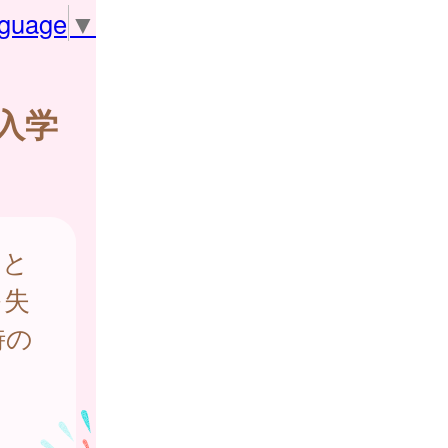
nguage
▼
入学
由と
を失
時の