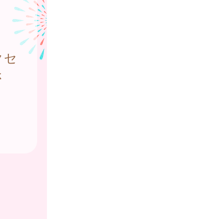
。
クセ
さ