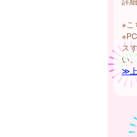
詳
※
※
ス
い
≫上