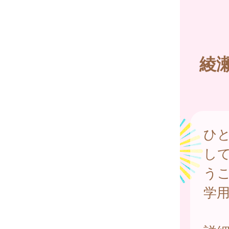
綾
ひ
し
う
学