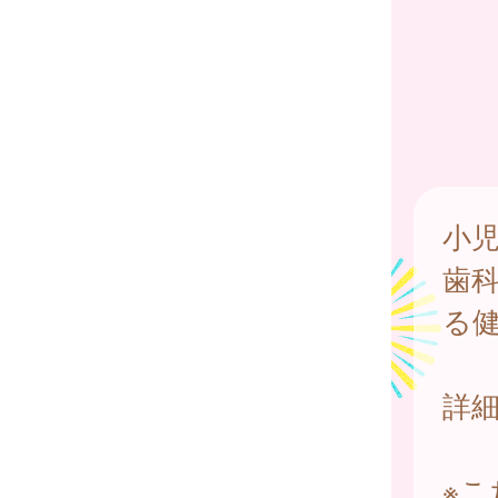
小
歯
る
詳
※