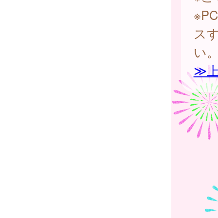
※
ス
い
≫上