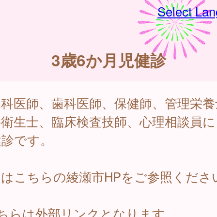
Select La
3歳6か月児健診
児科医師、歯科医師、保健師、管理栄養
科衛生士、臨床検査技師、心理相談員に
健診です。
細はこちらの綾瀬市HPをご参照くださ
こちらは外部リンクとなります。