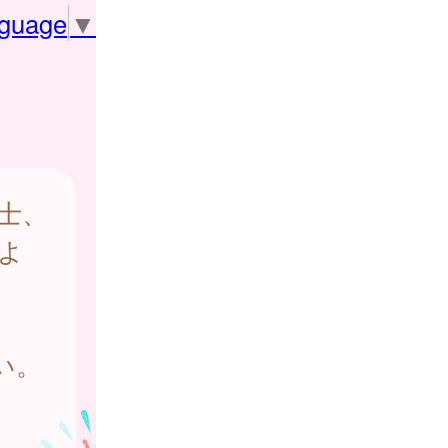
nguage
▼
士、
よ
い。