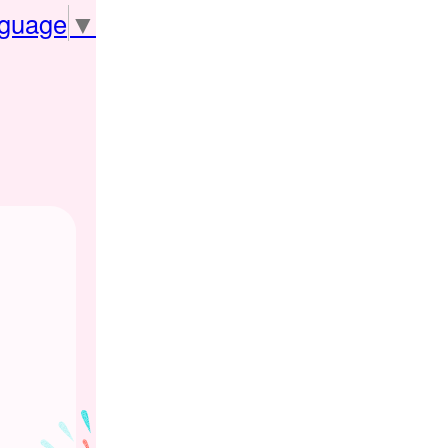
nguage
▼